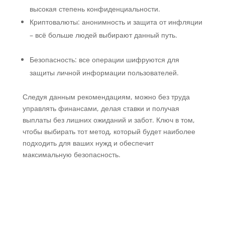
высокая степень конфиденциальности.
Криптовалюты: анонимность и защита от инфляции
– всё больше людей выбирают данный путь.
Безопасность: все операции шифруются для
защиты личной информации пользователей.
Следуя данным рекомендациям, можно без труда
управлять финансами, делая ставки и получая
выплаты без лишних ожиданий и забот. Ключ в том,
чтобы выбирать тот метод, который будет наиболее
подходить для ваших нужд и обеспечит
максимальную безопасность.