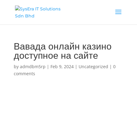
Вавада онлайн казино
доступное на сайте
by
admdbm5rp
|
Feb 9, 2024
|
Uncategorized
|
0
comments