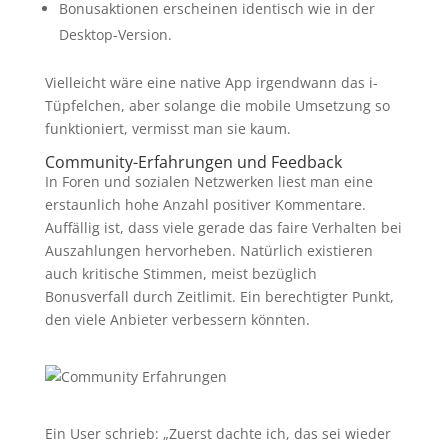
Bonusaktionen erscheinen identisch wie in der
Desktop-Version.
Vielleicht wäre eine native App irgendwann das i-
Tüpfelchen, aber solange die mobile Umsetzung so
funktioniert, vermisst man sie kaum.
Community-Erfahrungen und Feedback
In Foren und sozialen Netzwerken liest man eine
erstaunlich hohe Anzahl positiver Kommentare.
Auffällig ist, dass viele gerade das faire Verhalten bei
Auszahlungen hervorheben. Natürlich existieren
auch kritische Stimmen, meist bezüglich
Bonusverfall durch Zeitlimit. Ein berechtigter Punkt,
den viele Anbieter verbessern könnten.
Ein User schrieb: „Zuerst dachte ich, das sei wieder