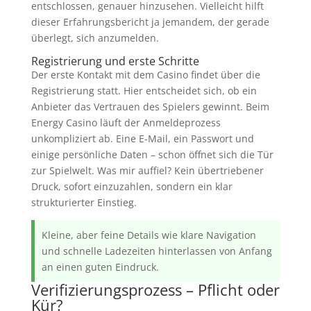
entschlossen, genauer hinzusehen. Vielleicht hilft
dieser Erfahrungsbericht ja jemandem, der gerade
überlegt, sich anzumelden.
Registrierung und erste Schritte
Der erste Kontakt mit dem Casino findet über die
Registrierung statt. Hier entscheidet sich, ob ein
Anbieter das Vertrauen des Spielers gewinnt. Beim
Energy Casino läuft der Anmeldeprozess
unkompliziert ab. Eine E-Mail, ein Passwort und
einige persönliche Daten – schon öffnet sich die Tür
zur Spielwelt. Was mir auffiel? Kein übertriebener
Druck, sofort einzuzahlen, sondern ein klar
strukturierter Einstieg.
Kleine, aber feine Details wie klare Navigation
und schnelle Ladezeiten hinterlassen von Anfang
an einen guten Eindruck.
Verifizierungsprozess – Pflicht oder
Kür?