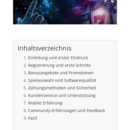
Inhaltsverzeichnis
Einleitung und erster Eindruck
Registrierung und erste Schritte
Bonusangebote und Promotionen
Spielauswahl und Softwarequalität
Zahlungsmethoden und Sicherheit
Kundenservice und Unterstützung
Mobile Erfahrung
Community-Erfahrungen und Feedback
Fazit