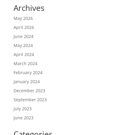
Archives
May 2026
April 2026
June 2024
May 2024
April 2024
March 2024
February 2024
January 2024
December 2023
September 2023
July 2023
June 2023
Categories