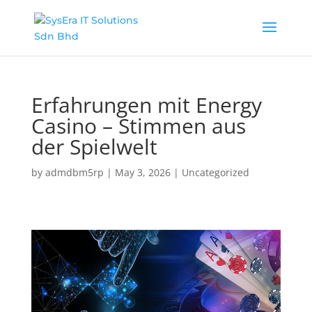
Erfahrungen mit Energy
Casino – Stimmen aus
der Spielwelt
by
admdbm5rp
|
May 3, 2026
|
Uncategorized